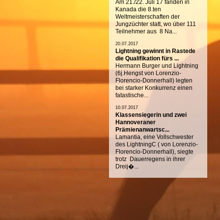
Am 21./22. Juli 17 fanden in
Kanada die 8.ten
Weltmeisterschaften der
Jungzüchter statt, wo über 111
Teilnehmer aus 8 Na...
20.07.2017
Lightning gewinnt in Rastede
die Qualifikation fürs ...
Hermann Burger und Lightning
(6j.Hengst von Lorenzio-
Florencio-Donnerhall) legten
bei starker Konkurrenz einen
fatastische...
10.07.2017
Klassensiegerin und zwei
Hannoveraner
Prämienanwartsc...
Lamantia, eine Vollschwester
des LightningC ( von Lorenzio-
Florencio-Donnerhall), siegte
trotz Dauerregens in ihrer
Dreij�...