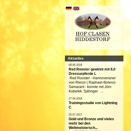
Aktuelles
08.05.2018
Red Rooster gewinnt mit 8,0
Dressurpferde L
Red Rooster - Hannoveraner
von Rienzi ( Raphael-Bolero)-
Samarant - konnte mit Jörn
Kubelek 5jähriger ...
27.04.2018
Trainingsstudie von Lightning
C
25.07.2017
Gold und Bronze und vieles
mehr bei den
Weltmeistersch...