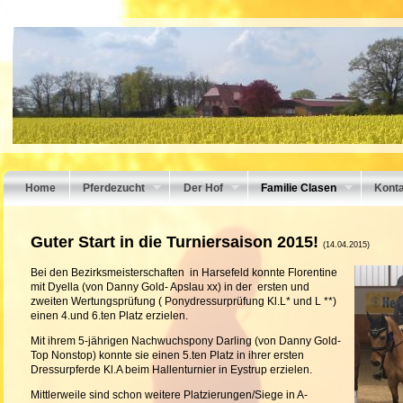
Home
Pferdezucht
Der Hof
Familie Clasen
Kont
Guter Start in die Turniersaison 2015!
(14.04.2015)
Bei den Bezirksmeisterschaften in Harsefeld konnte Florentine
mit Dyella (von Danny Gold- Apslau xx) in der ersten und
zweiten Wertungsprüfung ( Ponydressurprüfung Kl.L* und L **)
einen 4.und 6.ten Platz erzielen.
Mit ihrem 5-jährigen Nachwuchspony Darling (von Danny Gold-
Top Nonstop) konnte sie einen 5.ten Platz in ihrer ersten
Dressurpferde Kl.A beim Hallenturnier in Eystrup erzielen.
Mittlerweile sind schon weitere Platzierungen/Siege in A-