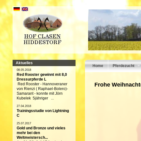
Aktuelles
Home
Pferdezucht
08.05.2018
Red Rooster gewinnt mit 8,0
Dressurpferde L
Frohe Weihnachte
Red Rooster - Hannoveraner
von Rienzi ( Raphael-Bolero)-
Samarant - konnte mit Jörn
Kubelek 5jähriger ...
27.04.2018
Trainingsstudie von Lightning
C
25.07.2017
Gold und Bronze und vieles
mehr bei den
Weltmeistersch...