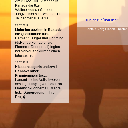
Am 21./22. Juli 17 fanden in
Kanada die 8.ten
Weltmeisterschaften der
Jungzüchter statt, wo über 111
Teilnehmer aus 8 Na...
zurück zur Übersicht
20.07.2017
Kontakt: Jörg Clasen | Telefon 
Lightning gewinnt in Rastede
die Qualifikation fürs ...
Hermann Burger und Lightning
(6j.Hengst von Lorenzio-
Florencio-Donnerhall) legten
bei starker Konkurrenz einen
fatastische...
10.07.2017
Klassensiegerin und zwei
Hannoveraner
Prämienanwartsc...
Lamantia, eine Vollschwester
des LightningC ( von Lorenzio-
Florencio-Donnerhall), siegte
trotz Dauerregens in ihrer
Dreij�...